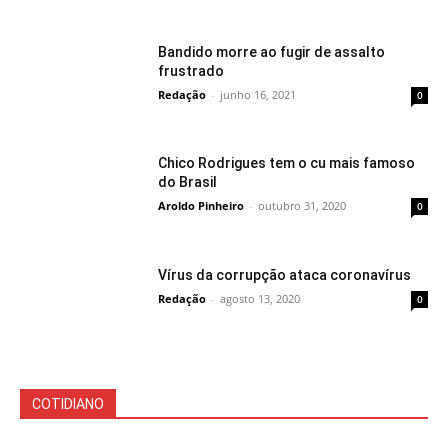
Bandido morre ao fugir de assalto
frustrado
Redação
-
junho 16, 2021
0
Chico Rodrigues tem o cu mais famoso
do Brasil
Aroldo Pinheiro
-
outubro 31, 2020
0
Vírus da corrupção ataca coronavírus
Redação
-
agosto 13, 2020
0
COTIDIANO