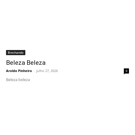
Brechando
Beleza Beleza
Aroldo Pinheiro
-
julho 27, 2026
0
Beleza beleza