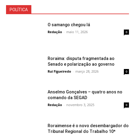
POLÍTICA
O samango chegou lá
Redação
-
maio 11, 2026
0
Roraima: disputa fragmentada ao
Senado e polarização ao governo
Rui Figueiredo
-
março 28, 2026
0
Anselmo Gonçalves – quatro anos no
comando da SEGAD
Redação
-
novembro 3, 2025
0
Roraimense é o novo desembargador do
Tribunal Regional do Trabalho 10ª