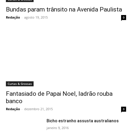
Bundas param trânsito na Avenida Paulista
Redação
-
agosto 19, 2015
0
Curtas & Grossas
Fantasiado de Papai Noel, ladrão rouba
banco
Redação
-
dezembro 21, 2015
0
Bicho estranho assusta australianos
janeiro 9, 2016