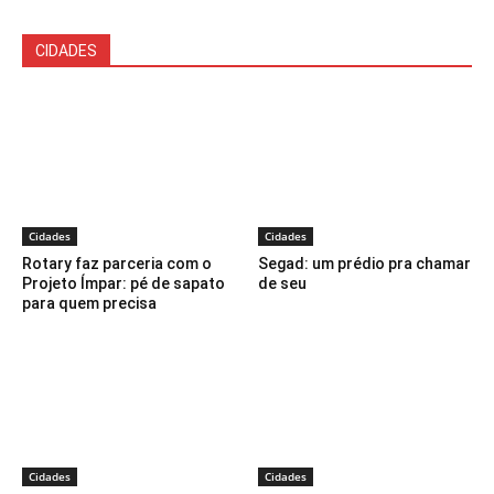
CIDADES
Cidades
Cidades
Rotary faz parceria com o
Segad: um prédio pra chamar
Projeto Ímpar: pé de sapato
de seu
para quem precisa
Cidades
Cidades