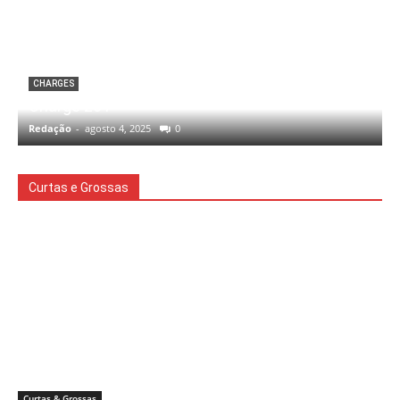
CHARGES
Charge 231
Redação
-
agosto 4, 2025
0
Curtas e Grossas
Curtas & Grossas