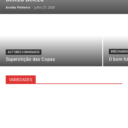
Aroldo Pinheiro
-
julho 27, 2026
BRECHAND
AUTORES CONVIDADOS
Superstição das Copas
O bom há
VARIEDADES