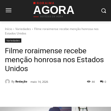
RORAIMA
AGORA
NOTÍCIAS DA HORA
Início
Variedades
Filme roraimense recebe menção honrosa nos
Estados Unidos
Variedades
Filme roraimense recebe
menção honrosa nos Estados
Unidos
By
Redação
maio 14, 2026
44
0