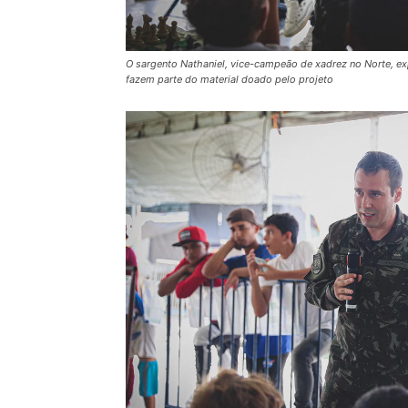
O sargento Nathaniel, vice-campeão de xadrez no Norte, ex
fazem parte do material doado pelo projeto