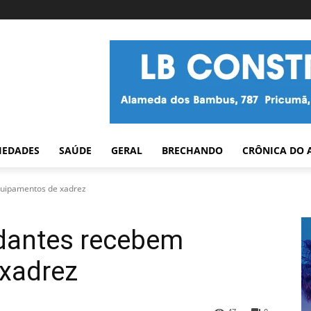
IEDADES
SAÚDE
GERAL
BRECHANDO
CRÔNICA DO 
uipamentos de xadrez
dantes recebem
xadrez