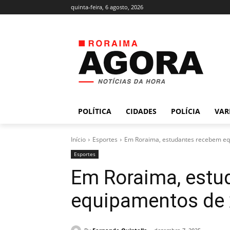
quinta-feira, 6 agosto, 2026
POLÍTICA
CIDADES
POLÍCIA
VAR
Início
Esportes
Em Roraima, estudantes recebem eq
Esportes
Em Roraima, estu
equipamentos de 