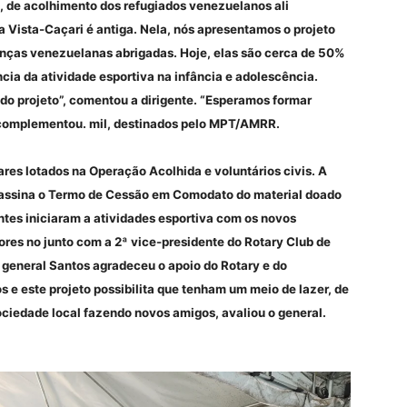
, de acolhimento dos refugiados venezuelanos ali
a Vista-Caçari é antiga. Nela, nós apresentamos o projeto
ianças venezuelanas abrigadas. Hoje, elas são cerca de 50%
ncia da atividade esportiva na infância e adolescência.
 do projeto”, comentou a dirigente. “Esperamos formar
 complementou. mil, destinados pelo MPT/AMRR.
tares lotados na Operação Acolhida e voluntários civis. A
 assina o Termo de Cessão em Comodato do material doado
ntes iniciaram a atividades esportiva com os novos
res no junto com a 2ª vice-presidente do Rotary Club de
 general Santos agradeceu o apoio do Rotary e do
 e este projeto possibilita que tenham um meio de lazer, de
ciedade local fazendo novos amigos, avaliou o general.