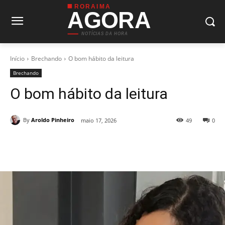
RORAIMA
AGORA
NOTÍCIAS DA HORA
Início
Brechando
O bom hábito da leitura
Brechando
O bom hábito da leitura
By
Aroldo Pinheiro
maio 17, 2026
49
0