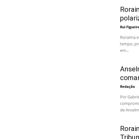
Rorai
polar
Rui Figuei
Roraima e
tempo, pre
em...
Ansel
coma
Redação
-
Por Gabri
compromis
de Anselm
Rorai
Tribu