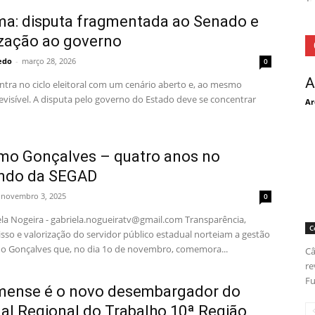
ma: disputa fragmentada ao Senado e
ização ao governo
redo
-
março 28, 2026
0
A
ntra no ciclo eleitoral com um cenário aberto e, ao mesmo
visível. A disputa pelo governo do Estado deve se concentrar
Ar
mo Gonçalves – quatro anos no
ndo da SEGAD
novembro 3, 2025
0
ela Nogeira - gabriela.nogueiratv@gmail.com Transparência,
C
so e valorização do servidor público estadual norteiam a gestão
o Gonçalves que, no dia 1o de novembro, comemora...
Câ
re
Fu
mense é o novo desembargador do
nal Regional do Trabalho 10ª Região