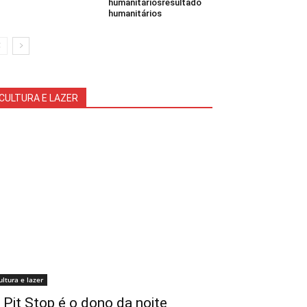
humanitáriosresultado
humanitários
CULTURA E LAZER
ultura e lazer
 Pit Stop é o dono da noite