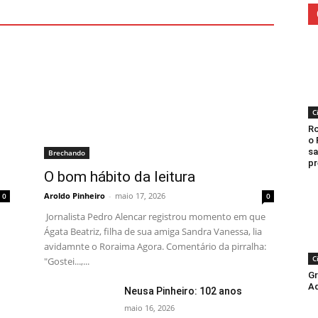
C
Ro
o 
sa
Brechando
pr
O bom hábito da leitura
Aroldo Pinheiro
-
maio 17, 2026
0
0
Jornalista Pedro Alencar registrou momento em que
Ágata Beatriz, filha de sua amiga Sandra Vanessa, lia
avidamnte o Roraima Agora. Comentário da pirralha:
C
"Gostei...,...
Gr
Aq
Neusa Pinheiro: 102 anos
maio 16, 2026