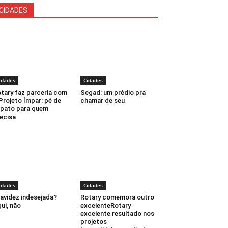
CIDADES
idades
Cidades
tary faz parceria com
Segad: um prédio pra
Projeto Ímpar: pé de
chamar de seu
pato para quem
ecisa
idades
Cidades
avidez indesejada?
Rotary comemora outro
ui, não
excelenteRotary
excelente resultado nos
projetos