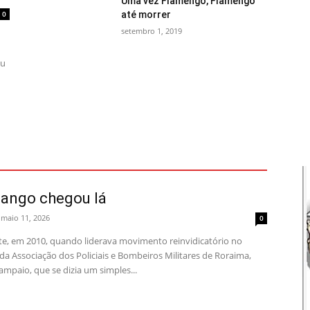
Uma vez Flamengo, Flamengo
0
até morrer
setembro 1, 2019
ou
ango chegou lá
maio 11, 2026
0
e, em 2010, quando liderava movimento reinvidicatório no
a Associação dos Policiais e Bombeiros Militares de Roraima,
mpaio, que se dizia um simples...