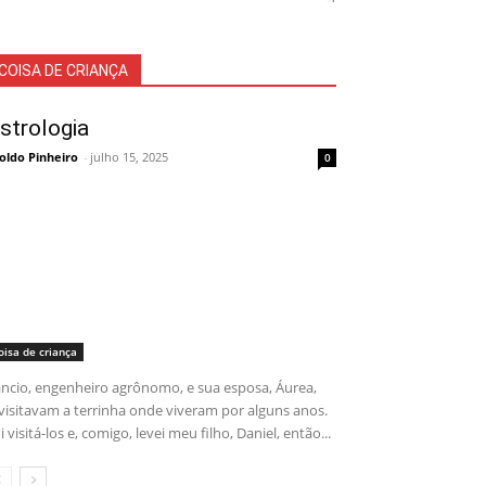
COISA DE CRIANÇA
strologia
oldo Pinheiro
-
julho 15, 2025
0
oisa de criança
ncio, engenheiro agrônomo, e sua esposa, Áurea,
visitavam a terrinha onde viveram por alguns anos.
i visitá-los e, comigo, levei meu filho, Daniel, então...