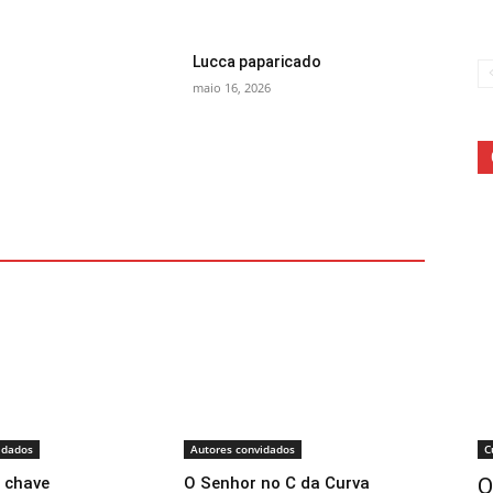
Lucca paparicado
maio 16, 2026
C
idados
Autores convidados
O
 chave
O Senhor no C da Curva