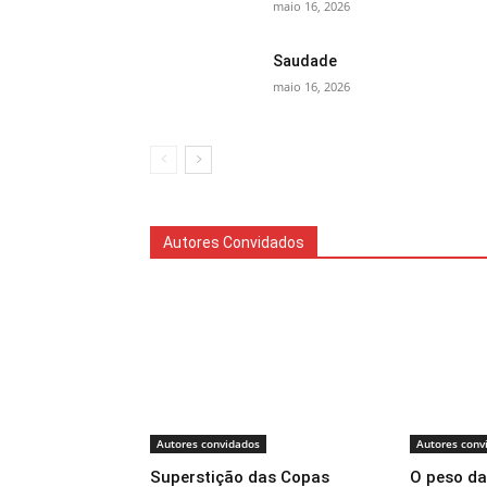
maio 16, 2026
Saudade
maio 16, 2026
Autores Convidados
Autores convidados
Autores conv
Superstição das Copas
O peso da