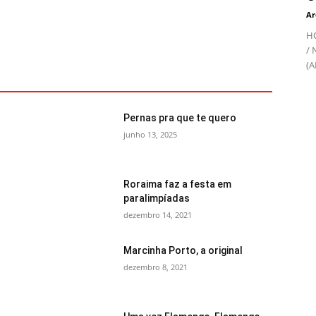
Ar
HO
/ 
(A
Pernas pra que te quero
junho 13, 2025
Roraima faz a festa em
paralimpíadas
dezembro 14, 2021
Marcinha Porto, a original
dezembro 8, 2021