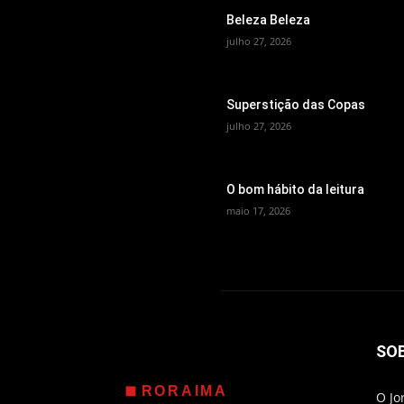
Beleza Beleza
julho 27, 2026
Superstição das Copas
julho 27, 2026
O bom hábito da leitura
maio 17, 2026
SO
RORAIMA
O Jo