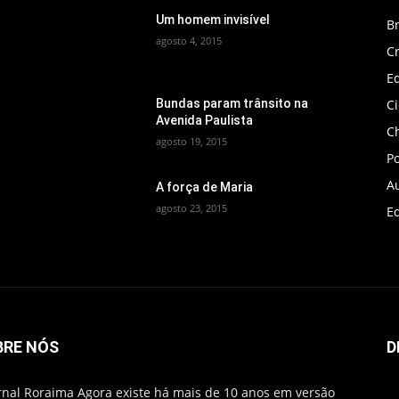
Um homem invisível
B
agosto 4, 2015
C
Ed
C
Bundas param trânsito na
Avenida Paulista
C
agosto 19, 2015
Po
A
A força de Maria
agosto 23, 2015
Ed
BRE NÓS
D
rnal Roraima Agora existe há mais de 10 anos em versão