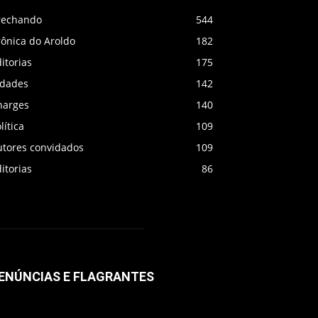
rechando
544
rônica do Aroldo
182
itorias
175
idades
142
harges
140
lítica
109
utores convidados
109
itorias
86
ENÚNCIAS E FLAGRANTES