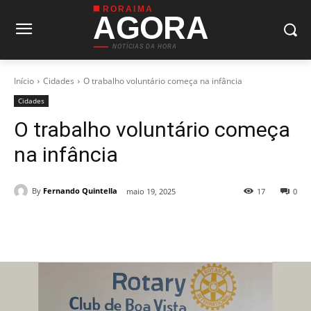
RORAIMA
AGORA
NOTÍCIAS DA HORA
Início
Cidades
O trabalho voluntário começa na infância
Cidades
O trabalho voluntário começa
na infância
By
Fernando Quintella
maio 19, 2025
17
0