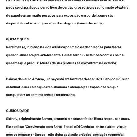
pode ser classificado como livro de cordão grosso, pois seu formato e textura
do papel seriam muito pesados para exposição em cordel, como são
disponibilizadas as impressões da categoria (livros de cordel).
QUEM É QUEM
Roraimense, iniciado na vida artística por meio de decorações para festas
quando ainda era pré-adolescente, Edinel tornou-se famoso com os belos
quadros que produz. Muitas de sua pinturas se encontram no exterior.
Baiano de Paulo Afonso, Sidney está em Roraima desde 1973. Servidor Público
estadual, seus belos quadros chamam a atenção por traços e cores que
conquistam os admiradores da terceira arte.
CURIOSIDADE
Sidney, originalmente Barros, assumiu o nome artístico Bkara há poucos anos.
Ele explica: “Convivendo com Bartô, Esbell e Di Cardoso, entre outros, vi que
meu sobrenome – Barros – não tinha apelação artística, apelação comercial.