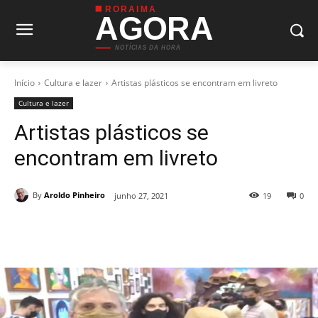
RORAIMA
AGORA
NOTÍCIAS DA HORA
Início
Cultura e lazer
Artistas plásticos se encontram em livreto
Cultura e lazer
Artistas plásticos se
encontram em livreto
By
Aroldo Pinheiro
junho 27, 2021
19
0