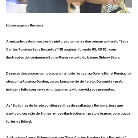
Homenagem a Roraima
A amizade de dois mestres da pintura roraimense deu origem ao livreto “Seus
Cantos Roraima Seus Encantos” (18 páginas, formato B5, R$ 10), com
ilustrações do roraimense Edinel Pereira e texto do baiano Sidney Bkara.
Dezenas de pessoas compareceram à noite festiva, na Galeria Ednel Pereira, no
shopping Roraima Garden, para o lançamento do livreto. Damurida – prato
indígena feito com peixe e muita pimenta – foi servida aos presentes.
As 18 páginas do livreto contêm setilhas de exaltação a Roraima, terra que
ganhou o coração de Sidney, e nove ilustrações em preto e branco, com traços
fortes de Edinel.
Ao Roraima Agora, Sidney disse que “Seus Cantos Roraima Seus Encantos”