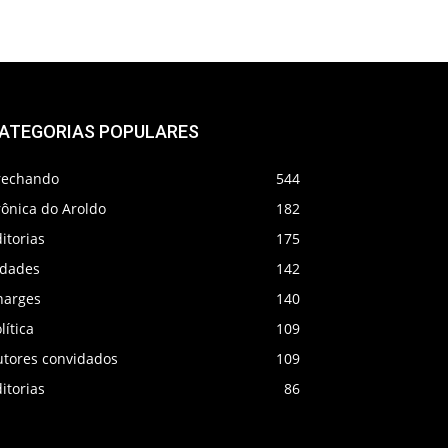
ATEGORIAS POPULARES
rechando
544
rônica do Aroldo
182
itorias
175
idades
142
harges
140
lítica
109
utores convidados
109
itorias
86