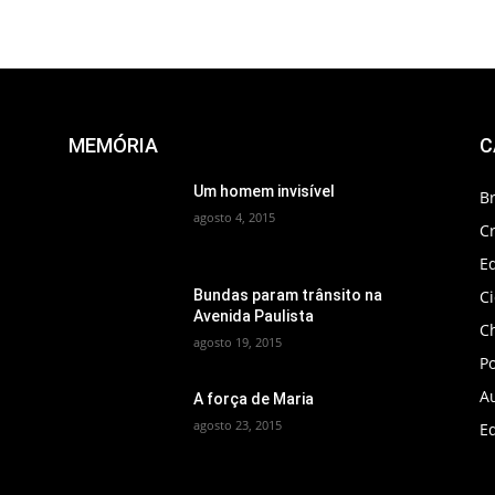
MEMÓRIA
C
Um homem invisível
B
agosto 4, 2015
C
Ed
C
Bundas param trânsito na
Avenida Paulista
C
agosto 19, 2015
Po
A
A força de Maria
agosto 23, 2015
Ed