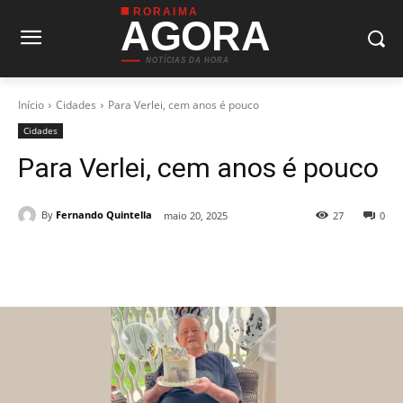
RORAIMA
AGORA
NOTÍCIAS DA HORA
Início
Cidades
Para Verlei, cem anos é pouco
Cidades
Para Verlei, cem anos é pouco
By
Fernando Quintella
maio 20, 2025
27
0