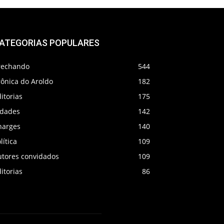
ATEGORIAS POPULARES
rechando
544
rônica do Aroldo
182
itorias
175
idades
142
harges
140
lítica
109
utores convidados
109
itorias
86