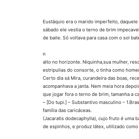
Compartilhe
Eustáquio era o marido imperfeito, daquel
sábado ele vestia o terno de brim impecave
de baile. Só voltava para casa com o sol ba
n
alto no horizonte. Niquinha,sua mulher, re
estripulias do consorte, o tinha como home
Certo dia sá Mira, curandeira das boas, rece
acompanhava a janta. Nem meia hora depois el
que jogar fora o terno de brim, tamanha a 
– [Do tupi.] – Substantivo masculino – 1.Bras
família das caricáceas.
(Jacaratis dodecaphylla), cujo fruto é uma 
de espinhos, e produz látex, utilizado como