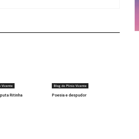
o Vicente
Blog do Plinio Vicente
 puta Ritinha
Poesia e despudor