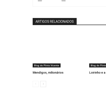
ARTIGOS RELACIONADOS
Blog do Plinio Vicente
Blog do Plini
Mendigos, milionários
Loirinho e a