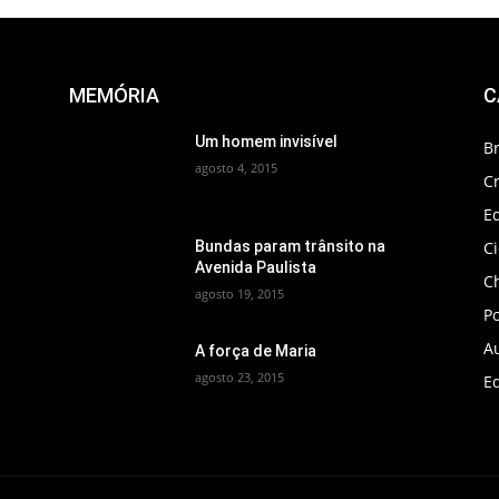
MEMÓRIA
C
Um homem invisível
B
agosto 4, 2015
C
Ed
C
Bundas param trânsito na
Avenida Paulista
C
agosto 19, 2015
Po
A
A força de Maria
agosto 23, 2015
Ed