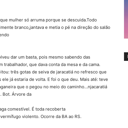
e que mulher só arruma porque se descuida.Todo
lmente branco,jantava e metia o pé na direção do salão
tendo
solveu dar um basta, pois mesmo sabendo das
m trabalhador, que dava conta da mesa e da cama.
itou: três gotas de seiva de jaracatiá no refresco que
e já estaria de volta. E foi o que deu. Mais até: teve
caganeira que o pegou no meio do caminho…njacaratiá
. Bot. Árvore da
baga comestível. É toda recoberta
 vermífugo violento. Ocorre da BA ao RS.