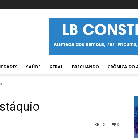
IEDADES
SAÚDE
GERAL
BRECHANDO
CRÔNICA DO 
io
ustáquio
18
0