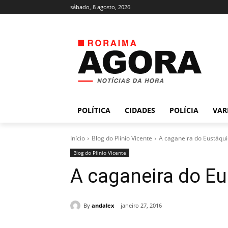
sábado, 8 agosto, 2026
POLÍTICA
CIDADES
POLÍCIA
VAR
Início
Blog do Plinio Vicente
A caganeira do Eustáqu
Blog do Plinio Vicente
A caganeira do E
By
andalex
janeiro 27, 2016