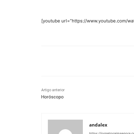
Compartilhe
[youtube url=”https://www.youtube.com/w
Compartilhe
Artigo anterior
Horóscopo
andalex
https://jornalroraimaagora.