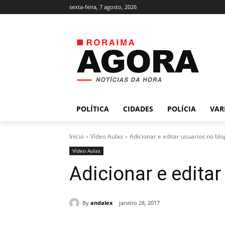
sexta-feira, 7 agosto, 2026
POLÍTICA
CIDADES
POLÍCIA
VAR
Início
Vídeo Aulas
Adicionar e editar usuarios no blo
Vídeo Aulas
Adicionar e editar
By
andalex
janeiro 28, 2017