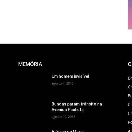
MEMÓRIA
C
Um homem invisível
B
agosto 4, 2015
C
Ed
C
Bundas param trânsito na
Avenida Paulista
C
agosto 19, 2015
Po
A
A força de Maria