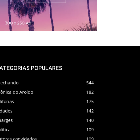
ATEGORIAS POPULARES
rechando
544
rônica do Aroldo
182
itorias
175
idades
142
harges
140
lítica
109
utores convidados
109