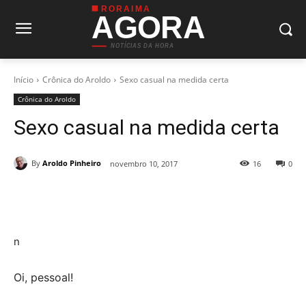
RORAIMA
AGORA
NOTÍCIAS DA HORA
Início
Crônica do Aroldo
Sexo casual na medida certa
Crônica do Aroldo
Sexo casual na medida certa
By
Aroldo Pinheiro
novembro 10, 2017
16
0
n
Oi, pessoal!