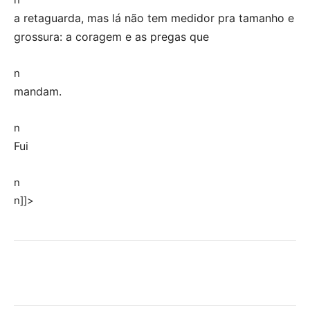
a retaguarda, mas lá não tem medidor pra tamanho e
grossura: a coragem e as pregas que
n
mandam.
n
Fui
n
n]]>