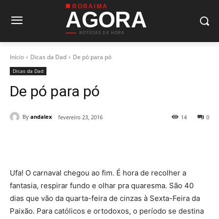
RORAIMA
AGORA
NOTÍCIAS DA HORA
Início
Dicas da Dad
De pó para pó
Dicas da Dad
De pó para pó
By
andalex
fevereiro 23, 2016
14
0
Ufa! O carnaval chegou ao fim. É hora de recolher a
fantasia, respirar fundo e olhar pra quaresma. São 40
dias que vão da quarta-feira de cinzas à Sexta-Feira da
Paixão. Para católicos e ortodoxos, o período se destina