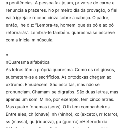
a penitências. A pessoa faz jejum, priva-se de carne e
renuncia a prazeres. No primeiro dia da provação, o fiel
vai à igreja e recebe cinza sobre a cabeça. O padre,
então, lhe diz: “Lembra-te, homem, que és pó e ao pó
retornarás”. Lembra-te também: quaresma se escreve
com a inicial minúscula.
n
nQuaresma alfabética
As letras têm a própria quaresma. Como os religiosos,
submetem-se a sacrifícios. As ortodoxas chegam ao
extremo. Emudecem. São escritas, mas não se
pronunciam. Chamam-se dígrafos. São duas letras, mas
apenas um som. Milho, por exemplo, tem cinco letras.
Mas quatro fonemas (sons). O lh tem companheiros.
Entre eles, ch (chave), nh (ninho), xc (exceto), rr (carro),
ss (massa), qu (riqueza), gu (guerra).nHeterodoxia