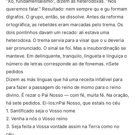
“Xô, fundamentalismo”, dizem as heterodoxas. “Nós
queremos falar.” Resultado: nem sempre qu e gu formam
dígrafos. O grupo, então, se dissolve. Antes da reforma
ortográfica, as rebeldes eram marcadas pelo trema. Os
dois pontinhos davam um recado: ali estava uma
heterodoxa. O trema servia para a visar que o u deveria
ser pronunciado. O sinal se foi. Mas a insubordinação se
manteve. Em delinquente, tranquilo, lingueta e linguiça o
número de letras corresponde ao de fonemas. nSete
pedidos
Dizem as más línguas que há uma receita infalível para
para fazer a passagem do reino de momo para o reino
divino. É rezar o Pai Nosso — com fé, muita fé. Na oração,
há sete pedidos. Ei-los:nPai Nosso, que estais no céu
1. Santificado seja o Vosso nome
2. Venha a nós o Vosso reino
3. Seja feita a Vossa vontade assim na Terra como no
céu.