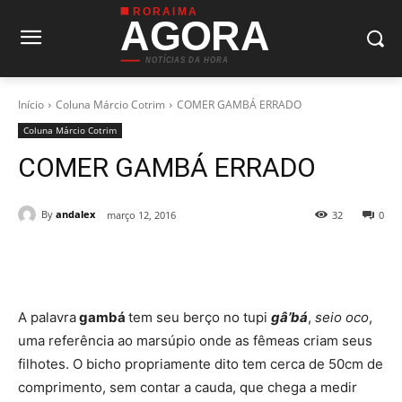
RORAIMA
AGORA
NOTÍCIAS DA HORA
Início
Coluna Márcio Cotrim
COMER GAMBÁ ERRADO
Coluna Márcio Cotrim
COMER GAMBÁ ERRADO
By
andalex
março 12, 2016
32
0
A palavra
gambá
tem seu berço no tupi
gâ’bá
,
seio oco
,
uma referência ao marsúpio onde as fêmeas criam seus
filhotes. O bicho propriamente dito tem cerca de 50cm de
comprimento, sem contar a cauda, que chega a medir