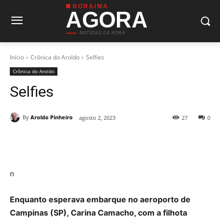
RORAIMA
AGORA
NOTÍCIAS DA HORA
Início
Crônica do Aroldo
Selfies
Crônica do Aroldo
Selfies
By
Aroldo Pinheiro
agosto 2, 2023
27
0
n
Enquanto esperava embarque no aeroporto de
Campinas (SP), Carina Camacho, com a filhota