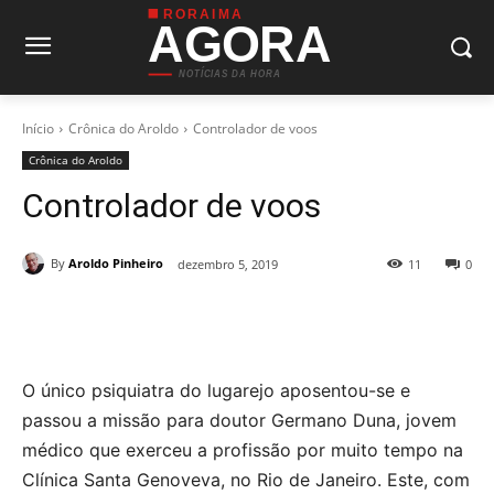
RORAIMA
AGORA
NOTÍCIAS DA HORA
Início
Crônica do Aroldo
Controlador de voos
Crônica do Aroldo
Controlador de voos
By
Aroldo Pinheiro
dezembro 5, 2019
11
0
O único psiquiatra do lugarejo aposentou-se e
passou a missão para doutor Germano Duna, jovem
médico que exerceu a profissão por muito tempo na
Clínica Santa Genoveva, no Rio de Janeiro. Este, com