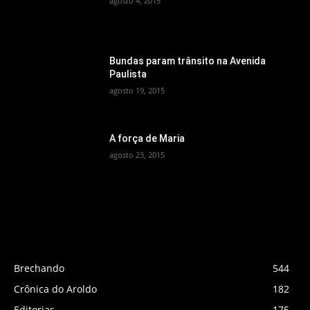
agosto 4, 2015
Bundas param trânsito na Avenida
Paulista
agosto 19, 2015
A força de Maria
agosto 23, 2015
CATEGORIAS POPULARES
Brechando
544
Crônica do Aroldo
182
Editorias
175