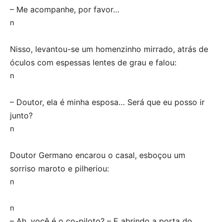
– Me acompanhe, por favor…
n
Nisso, levantou-se um homenzinho mirrado, atrás de
óculos com espessas lentes de grau e falou:
n
– Doutor, ela é minha esposa… Será que eu posso ir
junto?
n
Doutor Germano encarou o casal, esboçou um
sorriso maroto e pilheriou:
n
n
– Ah, você é o co-piloto? – E abrindo a porta do