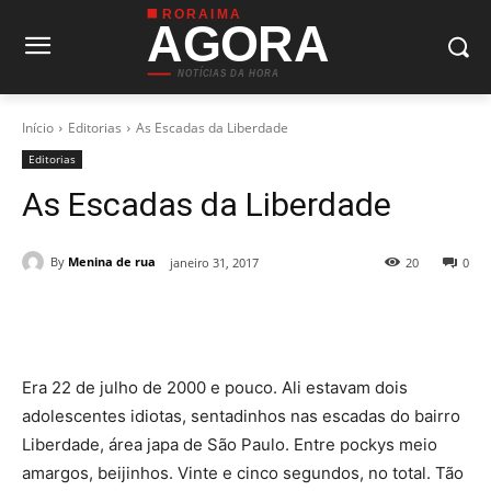
RORAIMA
AGORA
NOTÍCIAS DA HORA
Início
Editorias
As Escadas da Liberdade
Editorias
As Escadas da Liberdade
By
Menina de rua
janeiro 31, 2017
20
0
Era 22 de julho de 2000 e pouco. Ali estavam dois
adolescentes idiotas, sentadinhos nas escadas do bairro
Liberdade, área japa de São Paulo. Entre pockys meio
amargos, beijinhos. Vinte e cinco segundos, no total. Tão