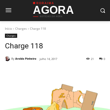
RORAIMA
AGORA
NOTÍCIAS DA HORA
Início
Charges
Charge 118
Charges
Charge 118
By
Aroldo Pinheiro
julho 14, 2017
21
0